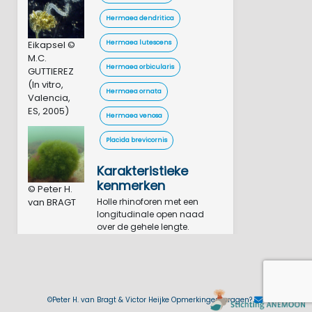
Hermaea dendritica
Eikapsel ©
Hermaea lutescens
M.C.
Hermaea orbicularis
GUTTIEREZ
(In vitro,
Hermaea ornata
Valencia,
ES, 2005)
Hermaea venosa
Placida brevicornis
Karakteristieke
kenmerken
© Peter H.
van BRAGT
Holle rhinoforen met een
longitudinale open naad
over de gehele lengte.
Veelvoudig vertakte dunne
groene tot lichtbruine
vertakkingen van de
middendarmklier lopen door
het gehele lichaam en alle
©Peter H. van Bragt & Victor Heijke Opmerkingen, vragen?
uitsteeksels en vormen een