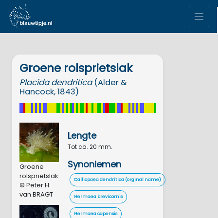
Groene rolsprietslak
Placida
dendritica
(Alder &
Hancock, 1843)
Lengte
Tot ca. 20 mm.
Synoniemen
Groene
rolsprietslak
Calliopaea dendritica (orginal name)
© Peter H.
van BRAGT
Hermaea brevicornis
Hermaea capensis