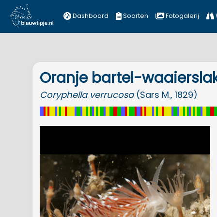
Dashboard
Soorten
Fotogalerij
Oranje bartel-waaiersla
Coryphella
verrucosa
(Sars M., 1829)