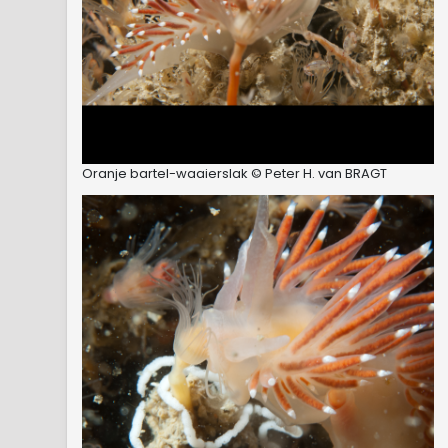
Oranje bartel-waaierslak © Peter H. van BRAGT