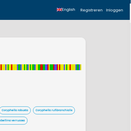
English
Registreren
Inloggen
Coryphella robusta
Coryphella rufibranchialis
abellina verrucosa