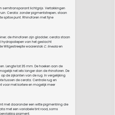
n semitransparant lichtgrijs. Vertakkingen
bruin. Cerata: zonder pigmentstrepen; staan
 spitse punt. Rhinoforen met fijne
leiner; de rhinoforen zijn gladder; cerata staan
met hydropoliepen van het geslacht
de Witgestreepte waaierslak
C. lineata
en
ken. Lengte tot 35 mm. De hoeken aan de
mogelijk net iets langer dan de rhinoforen. De
op de zijkanten van de rug. In vergelijking
imte tussen de cerata. Centrale rug en
t voor met kortere en mogelijk meer
ant met daaronder een witte pigmentring die
ta met een variabele tint rood, soms
pervlakkig pigment.