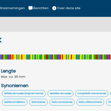
Waarnemingen
Berichten
Over deze site
k
Lengte
Max. ca. 35 mm.
Synoniemen
Eolidia verrucosa (original name)
Aeolidia verrucosa
Coryphella mananensis
Eolidia embletoni
Eolis diversa
Eolis mananensis
Eolis rufibranchialis
Fl