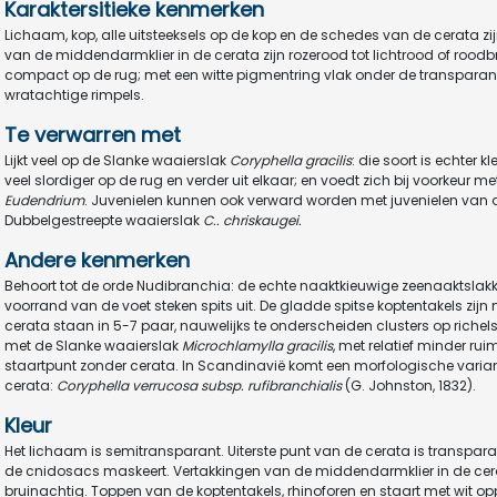
Karaktersitieke kenmerken
Lichaam, kop, alle uitsteeksels op de kop en de schedes van de cerata zij
van de middendarmklier in de cerata zijn rozerood tot lichtrood of rood
compact op de rug; met een witte pigmentring vlak onder de transparante
wratachtige rimpels.
Te verwarren met
Lijkt veel op de Slanke waaierslak
Coryphe
lla
gracilis
: die soort is echter k
veel slordiger op de rug en verder uit elkaar; en voedt zich bij voorkeur 
Eudendrium
. Juvenielen kunnen ook verward worden met juvenielen van 
Dubbelgestreepte waaierslak
C.. chriskaugei.
Andere kenmerken
Behoort tot de orde Nudibranchia: de echte naaktkieuwige zeenaaktslak
voorrand van de voet steken spits uit. De gladde spitse koptentakels zijn 
cerata staan in 5-7 paar, nauwelijks te onderscheiden clusters op richels 
met de Slanke waaierslak
Microchlamylla
gracilis
, met relatief minder ru
staartpunt zonder cerata. In Scandinavië komt een morfologische varian
cerata:
Coryphella verrucosa subsp. rufibranchialis
(G. Johnston, 1832).
Kleur
Het lichaam is semitransparant. Uiterste punt van de cerata is transpar
de cnidosacs maskeert. Vertakkingen van de middendarmklier in de cera
bruinachtig. Toppen van de koptentakels, rhinoforen en staart met wit op