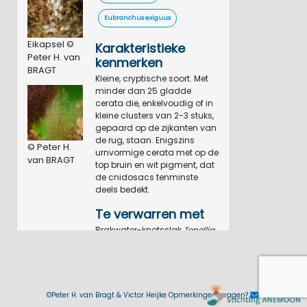
Eubranchus exiguus
Eikapsel ©
Karakteristieke
Peter H. van
kenmerken
BRAGT
Kleine, cryptische soort. Met
minder dan 25 gladde
cerata die, enkelvoudig of in
kleine clusters van 2-3 stuks,
gepaard op de zijkanten van
de rug, staan. Enigszins
© Peter H.
urnvormige cerata met op de
van BRAGT
top bruin en wit pigment, dat
de cnidosacs tenminste
deels bedekt.
Te verwarren met
Brakwater-knotsslak
Tenellia
adspersa
, Slanke knotsslak
Tergipes tergipes
, Noordelijke
knuppelslak
Eubranchulus
rupium
en Witgestippelde
knotsslak
Tenellia sp.
NL-1.
©Peter H. van Bragt & Victor Heijke Opmerkingen, vragen?