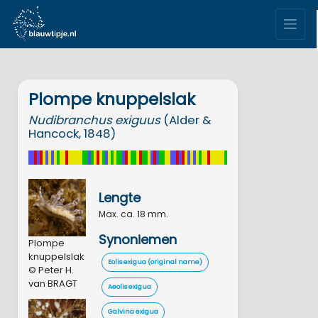
Plompe knuppelslak
Nudibranchus
exiguus
(Alder &
Hancock, 1848)
Lengte
Max. ca. 18 mm.
Synoniemen
Plompe
knuppelslak
Eolis exigua (original name)
© Peter H.
van BRAGT
Aeolis exigua
Galvina exigua