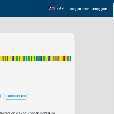
English
Registreren
Inloggen
Trinchesia foliata
usters op de kop, voor en achter de