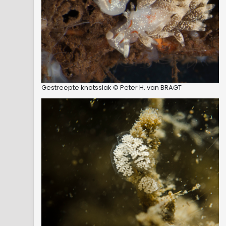
Gestreepte knotsslak © Peter H. van BRAGT