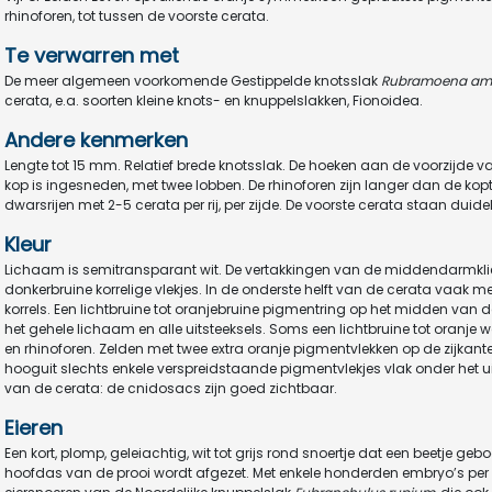
rhinoforen, tot tussen de voorste cerata.
Te verwarren met
De meer algemeen voorkomende Gestippelde knotsslak
Rubramoena am
cerata, e.a. soorten kleine knots- en knuppelslakken, Fionoidea.
Andere kenmerken
Lengte tot 15 mm. Relatief brede knotsslak. De hoeken aan de voorzijde va
kop is ingesneden, met twee lobben. De rhinoforen zijn langer dan de ko
dwarsrijen met 2-5 cerata per rij, per zijde. De voorste cerata staan duid
Kleur
Lichaam is semitransparant wit. De vertakkingen van de middendarmklier 
donkerbruine korrelige vlekjes. In de onderste helft van de cerata vaak
korrels. Een lichtbruine tot oranjebruine pigmentring op het midden van de
het gehele lichaam en alle uitsteeksels. Soms een lichtbruine tot oranje
en rhinoforen. Zelden met twee extra oranje pigmentvlekken op de zijka
hooguit slechts enkele verspreidstaande pigmentvlekjes vlak onder het ui
van de cerata: de cnidosacs zijn goed zichtbaar.
Eieren
Een kort, plomp, geleiachtig, wit tot grijs rond snoertje dat een beetje ge
hoofdas van de prooi wordt afgezet. Met enkele honderden embryo’s per