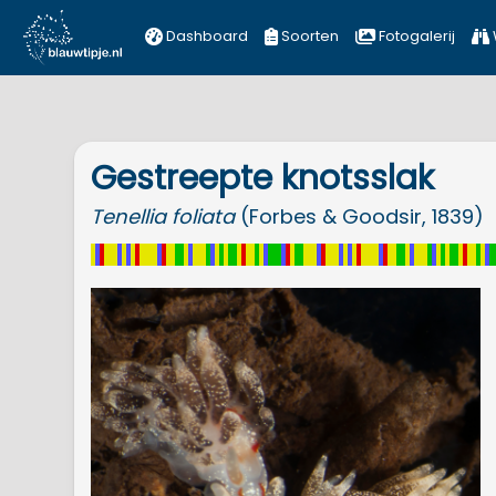
Dashboard
Soorten
Fotogalerij
Gestreepte knotsslak
Tenellia
foliata
(Forbes & Goodsir, 1839)