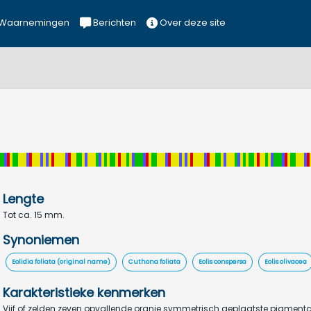
Waarnemingen
Berichten
Over deze site
Lengte
Tot ca. 15 mm.
Synoniemen
Eolidia foliata (original name)
Cuthona foliata
Eolis conspersa
Eolis olivacea
Karakteristieke kenmerken
Vijf of zelden zeven opvallende oranje symmetrisch geplaatste pigmentcl