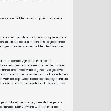
oena
, met lichter bruin of groen gekleurde
n de voet zijn afgerond. De voorzijde van de
ptentakels. De cerata staan in 6-8 gepaarde
elijk gescheiden van en achter de rhinoforen.
in de cerata zijn bruin met kleine
 met onderscheidende meer donkerder bruine
 rhinoforen. Veel witte pigmentvlekjes over
 waas in de toppen van de cerata, koptentakels
nten van de kop. Geen bedekkende pigmentkap,
teinde en een klein aantal vlekjes op de top
bogen tot hoefijzervormig, meestal tegen de
 eiersnoer. Kan verward worden met de