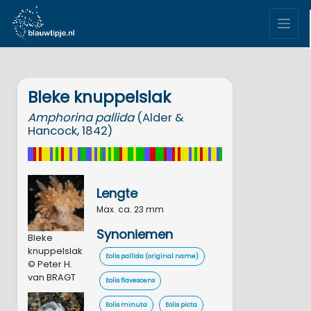
Bleke knuppelslak
Amphorina
pallida
(Alder &
Hancock, 1842)
Lengte
Max. ca. 23 mm
Synoniemen
Bleke
knuppelslak
Eolis pallida (original name)
© Peter H.
van BRAGT
Eolis flavescens
Eolis minuta
Eolis picta