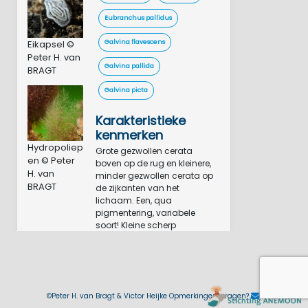
Eubranchus pallidus
Eikapsel ©
Galvina flavescens
Peter H. van
Galvina pallida
BRAGT
Galvina picta
Karakteristieke
kenmerken
Hydropoliep
Grote gezwollen cerata
en © Peter
boven op de rug en kleinere,
H. van
minder gezwollen cerata op
BRAGT
de zijkanten van het
lichaam. Een, qua
pigmentering, variabele
soort! Kleine scherp
begrensde witte en
karakteristieke bruine
pigmentvlekjes op cerata en
lichaam. Deze zijn soms
volledig afwezig. Punt van de
©Peter H. van Bragt & Victor Heijke Opmerkingen, vragen?
cerata is transparant,