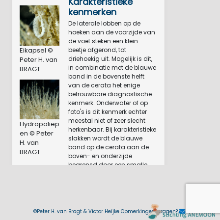
Karakteristieke
kenmerken
De laterale lobben op de
hoeken aan de voorzijde van
de voet steken een klein
Eikapsel ©
beetje afgerond, tot
driehoekig uit. Mogelijk is dit,
Peter H. van
in combinatie met de blauwe
BRAGT
band in de bovenste helft
van de cerata het enige
betrouwbare diagnostische
kenmerk. Onderwater of op
foto's is dit kenmerk echter
meestal niet of zeer slecht
Hydropoliep
herkenbaar. Bij karakteristieke
en © Peter
slakken wordt de blauwe
H. van
band op de cerata aan de
BRAGT
boven- en onderzijde
begrensd door een smalle
zwarte en meestal bredere
oranje tot gele band. Dit
kleurpatroon lijkt echter
variabel te zijn. Sommige
banden kunnen afwezig zijn
©Peter H. van Bragt & Victor Heijke Opmerkingen, vragen?
en mogelijk soms ook