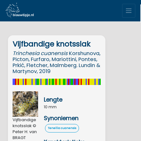
Vijfbandige knotsslak
Trinchesia
cuanensis
Korshunova,
Picton, Furfaro, Mariottini, Pontes,
Prkić, Fletcher, Malmberg. Lundin &
Martynov, 2019
Lengte
10 mm
Synoniemen
Vijfbandige
knotsslak ©
Tenellia cuanensis
Peter H. van
BRAGT