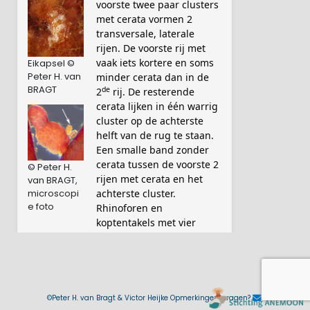
voorste twee paar clusters
met cerata vormen 2
transversale, laterale
rijen. De voorste rij met
vaak iets kortere en soms
Eikapsel ©
Peter H. van
minder cerata dan in de
BRAGT
de
2
rij. De resterende
cerata lijken in één warrig
cluster op de achterste
helft van de rug te staan.
Een smalle band zonder
cerata tussen de voorste 2
© Peter H.
rijen met cerata en het
van BRAGT,
microscopi
achterste cluster.
e foto
Rhinoforen en
koptentakels met vier
kleurbanden: aan de top
een brede band met wit
pigment; een vale, soms
afwezige lichtbruine
pigmentband; een witte
©Peter H. van Bragt & Victor Heijke Opmerkingen, vragen?
pigmentband; en aan de