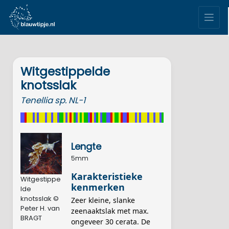
Witgestippelde
knotsslak
Tenellia
sp. NL-1
Lengte
5mm
Karakteristieke
Witgestippe
kenmerken
lde
knotsslak ©
Zeer kleine, slanke
Peter H. van
zeenaaktslak met max.
BRAGT
ongeveer 30 cerata. De