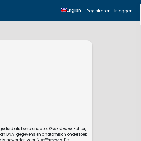
English
Registreren
Inloggen
geduid als behorende tot
Doto dunnei
. Echter,
sis van DNA-gegevens en anatomisch onderzoek,
m is geworden voor
D. millbayana
. De