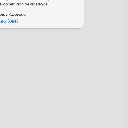
gekoppeld aan de vigerende
oto millbayana
lity (GBIF)