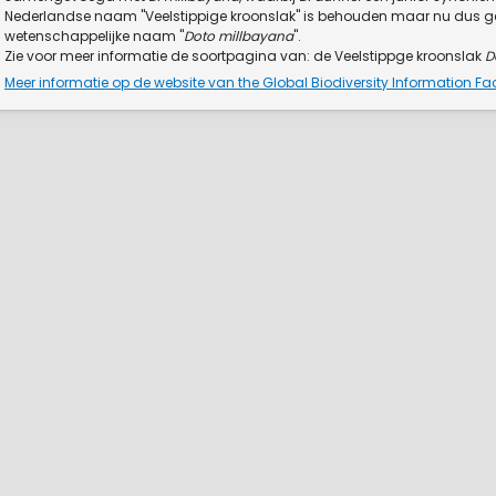
Nederlandse naam "Veelstippige kroonslak" is behouden maar nu dus 
wetenschappelijke naam "
Doto millbayana
".
Zie voor meer informatie de soortpagina van: de Veelstippge kroonslak
D
Meer informatie op de website van the Global Biodiversity Information Faci