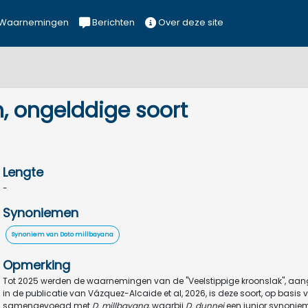
Waarnemingen
Berichten
Over deze site
 ongelddige soort
Lengte
-
Synoniemen
Synoniem van Doto millbayana
Opmerking
Tot 2025 werden de waarnemingen van de "Veelstippige kroonslak", aan
in de publicatie van Vázquez-Alcaide et al, 2026, is deze soort, op ba
samengevoegd met
D. millbayana
, waarbij
D. dunnei
een junior synonie