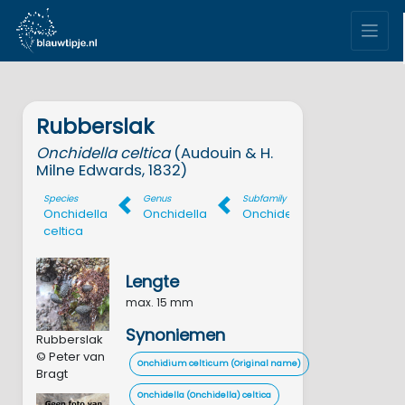
Rubberslak
Onchidella
celtica
(Audouin & H.
Milne Edwards, 1832)
Species
Genus
Subfamily
Family
Onchidella
Onchidella
Onchidellinae
Onchid
celtica
Lengte
max. 15 mm
Synoniemen
Rubberslak
© Peter van
Onchidium celticum (Original name)
Bragt
Onchidella (Onchidella) celtica