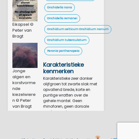
Onchidella nana
Onchidella remanei
Eikapsel ©
Peter van
Onchidium celticum Onchidium nanum
Bragt
Onchidium tuberculatum
Peronia parthenopeia
Karakteristieke
kenmerken
Jonge
algen en
Karakteristieke zeer donker
korstvorme
olijfgroen tot zwarte slak met
nde
opvallend brede, korte en
kiezelwiere
puntige wratten over de
n © Peter
gehele mantel. Geen
van Bragt
rhinoforen, geen dorsale
aanhangsels en geen
zichtbare uitwendige
kieuwkrans op het achterste,
bredere deel van de rug.