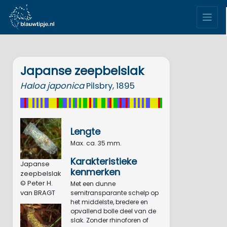
Japanse zeepbelslak
Haloa
japonica
Pilsbry, 1895
Lengte
Max. ca. 35 mm.
Karakteristieke
Japanse
kenmerken
zeepbelslak
© Peter H.
Met een dunne
van BRAGT
semitransparante schelp op
het middelste, bredere en
opvallend bolle deel van de
slak. Zonder rhinoforen of