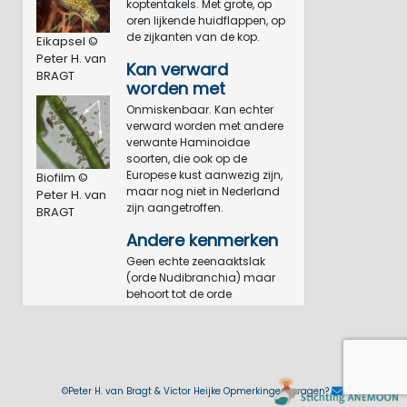
koptentakels. Met grote, op
oren lijkende huidflappen, op
de zijkanten van de kop.
Eikapsel ©
Peter H. van
Kan verward
BRAGT
worden met
Onmiskenbaar. Kan echter
verward worden met andere
verwante Haminoidae
soorten, die ook op de
Europese kust aanwezig zijn,
Biofilm ©
maar nog niet in Nederland
Peter H. van
zijn aangetroffen.
BRAGT
Andere kenmerken
Geen echte zeenaaktslak
(orde Nudibranchia) maar
behoort tot de orde
Cephalaspidea. Lengte slak
tot ca. 35 mm. Hier meestal
niet meer dan 2.5 cm. De
schelp is iets minder dan de
helft daarvan. Een groter
©Peter H. van Bragt & Victor Heijke Opmerkingen, vragen?
voorste en kleiner achterste