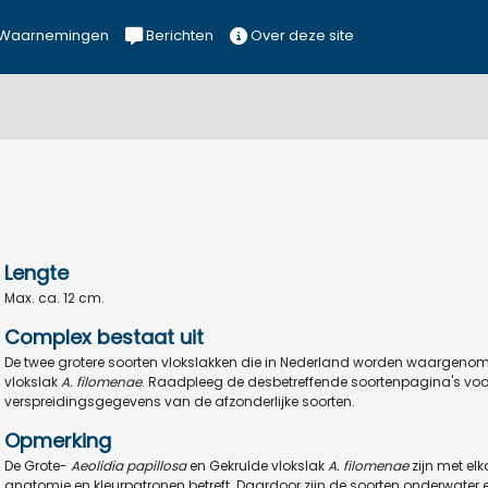
Waarnemingen
Berichten
Over deze site
Lengte
Max. ca. 12 cm.
Complex bestaat uit
De twee grotere soorten vlokslakken die in Nederland worden waargeno
vlokslak
A. filomenae
. Raadpleeg de desbetreffende soortenpagina's voor
verspreidingsgegevens van de afzonderlijke soorten.
Opmerking
De Grote-
Aeolidia papillosa
en Gekrulde vlokslak
A. filomenae
zijn met el
anatomie en kleurpatronen betreft. Daardoor zijn de soorten onderwater 