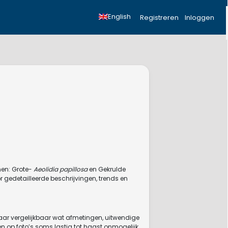
English
Registreren
Inloggen
men: Grote-
Aeolidia papillosa
en Gekrulde
 gedetailleerde beschrijvingen, trends en
kaar vergelijkbaar wat afmetingen, uitwendige
en op foto’s soms lastig tot haast onmogelijk