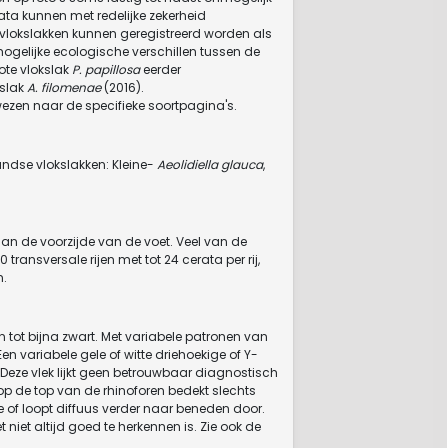
ata kunnen met redelijke zekerheid
 vlokslakken kunnen geregistreerd worden als
mogelijke ecologische verschillen tussen de
ote vlokslak
P. papillosa
eerder
kslak
A. filomenae
(2016).
wezen naar de specifieke soortpagina's.
andse vlokslakken: Kleine-
Aeolidiella glauca
,
 aan de voorzijde van de voet. Veel van de
ransversale rijen met tot 24 cerata per rij,
n.
in tot bijna zwart. Met variabele patronen van
Een variabele gele of witte driehoekige of Y-
 Deze vlek lijkt geen betrouwbaar diagnostisch
t op de top van de rhinoforen bedekt slechts
e of loopt diffuus verder naar beneden door.
 niet altijd goed te herkennen is. Zie ook de