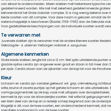
van elkaar te onderscheiden. Alleen slakken met herkenbare typische cer
gedetermineerd worden. Alle niet met zekerheid gedetermineerde grotere
behorende tot het Grote vlokslak-complex. Er is nog weinig bekend over 
beide soorten van dit complex. Voor deze naam is gekozen omdat de Gr
wetenschappelijk is beschreven (Baster, 1759-1765) dan de Gekrulde vlo
Voor gedetailleerde beschrijvingen van de individuele soorten wordt ver
Te verwarren met
Juveniele slakken zijn te verwarren met de andere kleinere soorten Nederl
Gekraagde-
A. alderi
en Verborgen vlokslak
A. sanguinea
.
Algemene kenmerken
Grote brede slakken, lengte tot circa 12 cm. Met spits uitstekende punten
gladde spitse cerata zijn ongeveer even groot en staan in tot meer dan 20 t
per zijde. Cerata staan aan de zijkanten van de kop tot voor de rhinofore
Kleur
Lichaam en cerata zijn variabel gekleurd: wit. grijs, crèmekleurig, lichtbru
witte, bruine of zwarte puntjes op het gehele lichaam en alle uitsteeksels. 
vormige pigmentvlek op de kop, vaak met uitlopers over de koptentakels.
kenmerk te zijn voor de afzonderlijke soorten. Het witte tot gelige pigmen
een klein deel van de top en is redelijk scherp begrensd aan de onderzijd
Mogelijk is dit, voor de twee soorten, een onderscheidend kenmerk, dat niet
specifieke soortpagina's van de twee soorten.