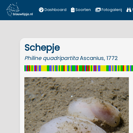
Dashboard
Soorten
Fotogalerij
Schepje
Philine
quadripartita
Ascanius, 1772