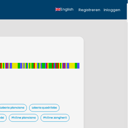
English
Registreren
Inloggen
Lobaria planciana
Lobaria quadriloba
dsi
Philine planciana
Philine zangherii