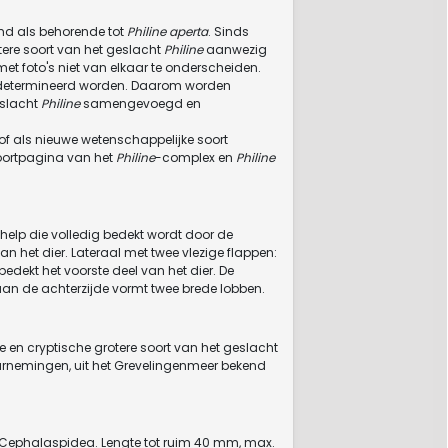
md als behorende tot
Philine aperta
. Sinds
tere soort van het geslacht
Philine
aanwezig
et foto's niet van elkaar te onderscheiden.
edetermineerd worden. Daarom worden
eslacht
Philine
samengevoegd en
 of als nieuwe wetenschappelijke soort
soortpagina van het
Philine
-complex en
Philine
help die volledig bedekt wordt door de
an het dier. Lateraal met twee vlezige flappen:
edekt het voorste deel van het dier. De
aan de achterzijde vormt twee brede lobben.
e en cryptische grotere soort van het geslacht
arnemingen, uit het Grevelingenmeer bekend
 Cephalaspidea. Lengte tot ruim 40 mm, max.