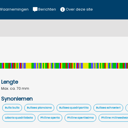
Waarnemingen
Berichten
Over deze site
Lengte
Max. ca. 70 mm
Synoniemen
Bulla bulla
Bullaea planciana
Bullaea quadripartita
Bullaea schroeteri
Lobaria quadrilobata
Philine aperta
Philine apertissima
Philine milneedwar