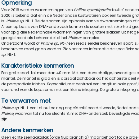
Opmerking
Voor 2016 werden waarnemingen van
Philine quadripartita
foutief benoe
2020 is bekend dat er in de Nederlandse kustwateren ook een tweede gro
is:
Philine sp.
NL-1. Beide soorten zijn op basis van veldwaarnemingen of m
Alleen op basis van DNA-onderzoek kunnen de soorten met zekerheid g
voorlopig alle Nederlandse waarnemingen van grotere slakken uit het g
geregistreerd als behorende tot het
Philine
-complex.
Onderzocht wordt of
Philine sp. NL-1
een reeds eerder beschreven soort is,
beschreven moet gaan worden. Zie voor meer informatie de specifieke 
sp.
NL-1.
Karakteristieke kenmerken
Een grote soort: tot meer dan 40 mm. Met een dunschalige, inwendige sc
mantel. De mantel is glad en is dorsaal zichtbaar op het achterste deel v
de parapodiale lobben. Kopschild, met centraal een longitudinale groef, b
voorrand van de kop, soms met een kleine inkeping. De grotere inkeping 
Te verwarren met
Philine sp.
NL-1: een tot nu toe nog ongeïdentificeerde tweede, Nederlands
Philine
, waarvan tot nu toe slechts 8, met DNA-onderzoek bevestigde wa
zijn.
Andere kenmerken
Geen echte zeenaaktslak (orde Nudibranchia) maar behoort tot de orde