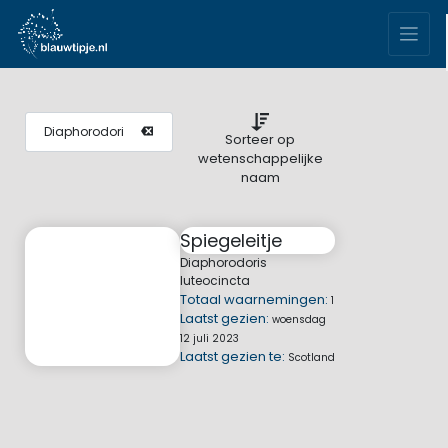
Sorteer op
wetenschappelijke
naam
Spiegeleitje
Diaphorodoris
luteocincta
Totaal waarnemingen:
1
Laatst gezien:
woensdag
12 juli 2023
Laatst gezien te:
Scotland