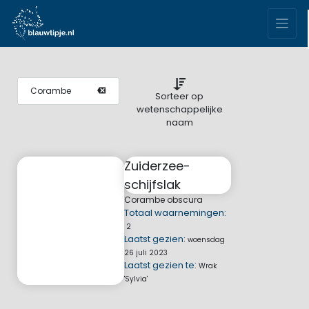
Sorteer op
wetenschappelijke
naam
Zuiderzee-
schijfslak
Corambe
obscura
Totaal waarnemingen:
2
Laatst gezien:
woensdag
26 juli 2023
Laatst gezien te:
Wrak
'Sylvia'